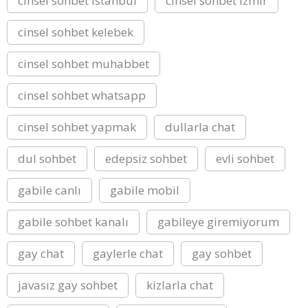
cinsel sohbet istanbul
cinsel sohbet izmir
cinsel sohbet kelebek
cinsel sohbet muhabbet
cinsel sohbet whatsapp
cinsel sohbet yapmak
dullarla chat
dul sohbet
edepsiz sohbet
evli sohbet
gabile canlı
gabile mobil
gabile sohbet kanalı
gabileye giremiyorum
gay chat
gaylerle chat
gay sohbet
javasız gay sohbet
kizlarla chat