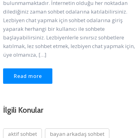
bulunmamaktadır. İnternetin olduğu her noktadan
dilediğiniz zaman sohbet odalarına katılabilirsiniz.
Lezbiyen chat yapmak için sohbet odalarına giriş
yaparak herhangi bir kullanıcı ile sohbete
başlayabilirsiniz. Lezbiyenlerle sınırsız sohbetlere
katılmak, lez sohbet etmek, lezbiyen chat yapmak için,
üye olmanıza, […]
Read more
İlgili Konular
aktif sohbet
bayan arkadaş sohbet