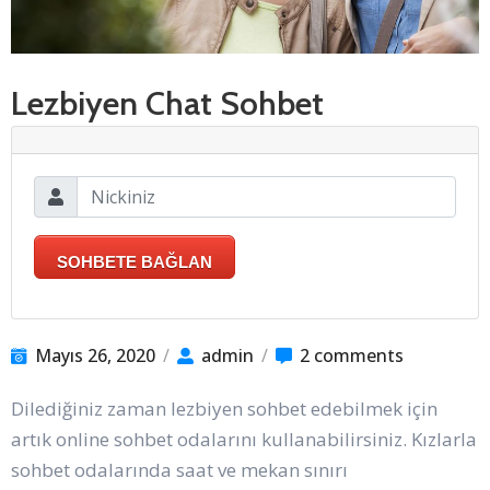
Lezbiyen Chat Sohbet
Mayıs 26, 2020
/
admin
/
2 comments
Dilediğiniz zaman lezbiyen sohbet edebilmek için
artık online sohbet odalarını kullanabilirsiniz. Kızlarla
sohbet odalarında saat ve mekan sınırı