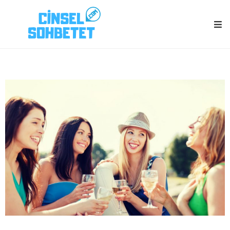
NA
AYFA
AKKIMIZDA
INSEL
HAT
OHBET
ETIŞIM