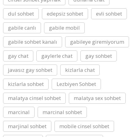
dul sohbet
edepsiz sohbet
evli sohbet
gabile canlı
gabile mobil
gabile sohbet kanalı
gabileye giremiyorum
gay chat
gaylerle chat
gay sohbet
javasız gay sohbet
kizlarla chat
kizlarla sohbet
Lezbiyen Sohbet
malatya cinsel sohbet
malatya sex sohbet
marcinal
marcinal sohbet
marjinal sohbet
mobile cinsel sohbet