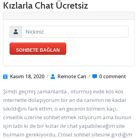
Kızlarla Chat Ücretsiz
Kasım 18, 2020
/
Remote Can
/
0 comment
Şimdi geçmiş zamanlarda , oturmuş evde kös kös
internette dolaşıyorum bir an da canımın ne kadar
sıkıldığını fark ettim, o an gecenin bilmem kaçı,
cinsellik üzerine sohbet etmek istiyorum ama bunun
için tabi ki de bir kızlar ile chat yapabileceğim site
bulmam gerekiyordu, Cinsel sohbet sitesine girdiğim