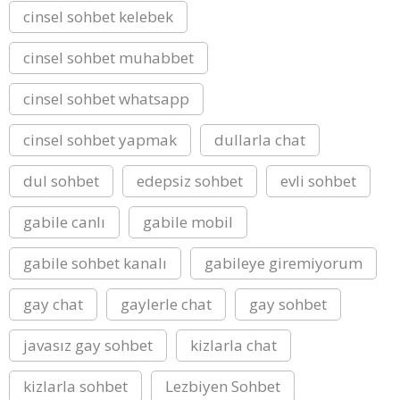
cinsel sohbet kelebek
cinsel sohbet muhabbet
cinsel sohbet whatsapp
cinsel sohbet yapmak
dullarla chat
dul sohbet
edepsiz sohbet
evli sohbet
gabile canlı
gabile mobil
gabile sohbet kanalı
gabileye giremiyorum
gay chat
gaylerle chat
gay sohbet
javasız gay sohbet
kizlarla chat
kizlarla sohbet
Lezbiyen Sohbet