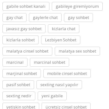
gabile sohbet kanalı
gabileye giremiyorum
gay chat
gaylerle chat
gay sohbet
javasız gay sohbet
kizlarla chat
kizlarla sohbet
Lezbiyen Sohbet
malatya cinsel sohbet
malatya sex sohbet
marcinal
marcinal sohbet
marjinal sohbet
mobile cinsel sohbet
pasif sohbet
sexting nasıl yapılır
sexting nedir
yeni gabile
yetiskin sohbet
ücretsiz cinsel sohbet