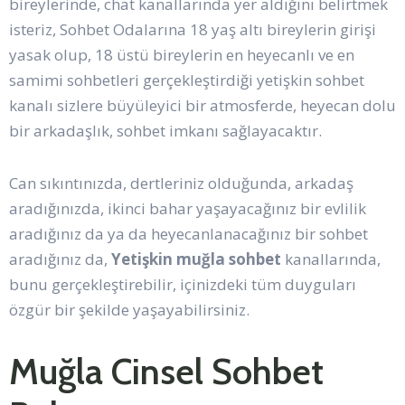
bireylerinde, chat kanallarında yer aldığını belirtmek
isteriz, Sohbet Odalarına 18 yaş altı bireylerin girişi
yasak olup, 18 üstü bireylerin en heyecanlı ve en
samimi sohbetleri gerçekleştirdiği yetişkin sohbet
kanalı sizlere büyüleyici bir atmosferde, heyecan dolu
bir arkadaşlık, sohbet imkanı sağlayacaktır.
Can sıkıntınızda, dertleriniz olduğunda, arkadaş
aradığınızda, ikinci bahar yaşayacağınız bir evlilik
aradığınız da ya da heyecanlanacağınız bir sohbet
aradığınız da,
Yetişkin muğla sohbet
kanallarında,
bunu gerçekleştirebilir, içinizdeki tüm duyguları
özgür bir şekilde yaşayabilirsiniz.
Muğla Cinsel Sohbet