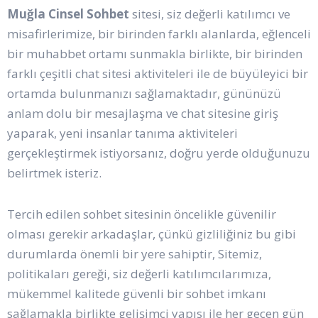
Muğla Cinsel Sohbet
sitesi, siz değerli katılımcı ve
misafirlerimize, bir birinden farklı alanlarda, eğlenceli
bir muhabbet ortamı sunmakla birlikte, bir birinden
farklı çeşitli chat sitesi aktiviteleri ile de büyüleyici bir
ortamda bulunmanızı sağlamaktadır, gününüzü
anlam dolu bir mesajlaşma ve chat sitesine giriş
yaparak, yeni insanlar tanıma aktiviteleri
gerçekleştirmek istiyorsanız, doğru yerde olduğunuzu
belirtmek isteriz.
Tercih edilen sohbet sitesinin öncelikle güvenilir
olması gerekir arkadaşlar, çünkü gizliliğiniz bu gibi
durumlarda önemli bir yere sahiptir, Sitemiz,
politikaları gereği, siz değerli katılımcılarımıza,
mükemmel kalitede güvenli bir sohbet imkanı
sağlamakla birlikte gelişimci yapısı ile her geçen gün