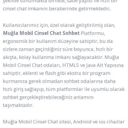
şekilde sunulmakla birlikte, sade yapısı ile hızlı bir
cinsel chat imkanını beraberinde getirmektedir,
Kullanıcılarımız için, özel olarak geliştirilmiş olan,
Muğla Mobil Cinsel Chat Sohbet
Platformu,
ergonomik bir kullanım düzeyine sahiptir, bu da
sizlere zaman geçirdiğiniz süre boyunca, hızlı bir
akışta, kolay kullanma imkanı sağlayacaktır. Muğla
Mobil Cinsel Chat odaları, HTML5 ve Java Alt Yapısına
sahiptir, eklenti ve flash gibi ekstra bir program
kurmanıza gerek olmadan sohbet odalarına daha
hızlı giriş sağlayıp, tüm platformlar ile uyumlu olarak
sohbet gerçekleştirebileceğiniz anlamını
taşımaktadır.
Muğla Mobil Cinsel Chat sitesi, Android ve ios cihazlar