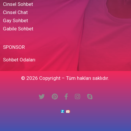
Cinsel Sohbet
Cinsel Chat
Gay Sohbet
Gabile Sohbet
SPONSOR
Sohbet Odaları
© 2026 Copyright – Tüm hakları saklıdır.