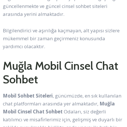
güncellenmekte ve güncel cinsel sohbet siteleri
arasında yerini almaktadır.
Bilgilendirici ve aşırılığa kaçmayan, alt yapısı sizlere
mükemmel bir zaman geçirmeniz konusunda
yardımcı olacaktır.
Muğla Mobil Cinsel Chat
Sohbet
Mobil Sohbet Siteleri
, günümüzde, en sık kullanılan
chat platformları arasında yer almaktadır,
Muğla
Mobil Cinsel Chat Sohbet
Odaları, siz değerli
katılımcı ve misafirlerimiz için, gelişmiş ve duyarlı bir