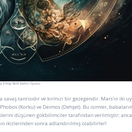
oç Erkeği Balık Kadını Uyumu
 savaş tanrısıdır ve kırmızı bir gezegendir. Mars’ın iki 
n Phobos (Korku) ve Deimos (Dehşet). Bu isimler, babaları
lerini düşünen gökbilimciler tarafından verilmiştir; anca
 ikizlerinden sonra adlandırılmış olabilirler!