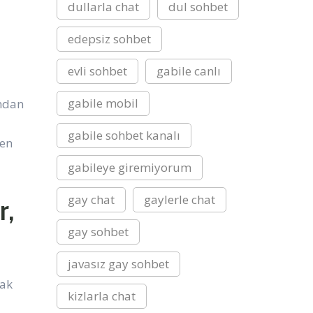
dullarla chat
dul sohbet
edepsiz sohbet
evli sohbet
gabile canlı
gabile mobil
ından
gabile sohbet kanalı
den
gabileye giremiyorum
gay chat
gaylerle chat
r,
gay sohbet
javasız gay sohbet
tak
kizlarla chat