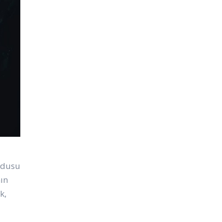
uydusu
nın
k,