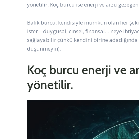
yönetilir; Koç burcu ise enerji ve arzu gezegen
Balık burcu, kendisiyle mümkün olan her şekil
ister – duygusal, cinsel, finansal… neye ihtiyac
sağlayabilir çünkü kendini birine adadığında
düşünmeyin).
Koç burcu enerji ve 
yönetilir.