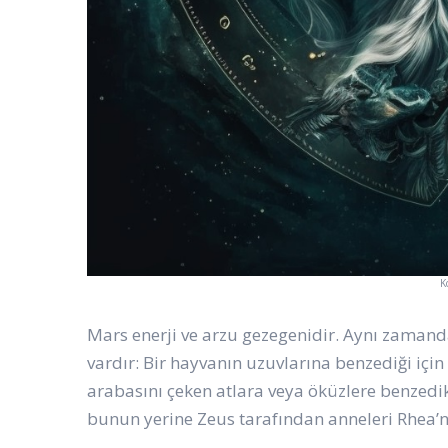
K
Mars enerji ve arzu gezegenidir. Aynı zamanda
vardır: Bir hayvanın uzuvlarına benzediği içi
arabasını çeken atlara veya öküzlere benzedik
bunun yerine Zeus tarafından anneleri Rhea’nın