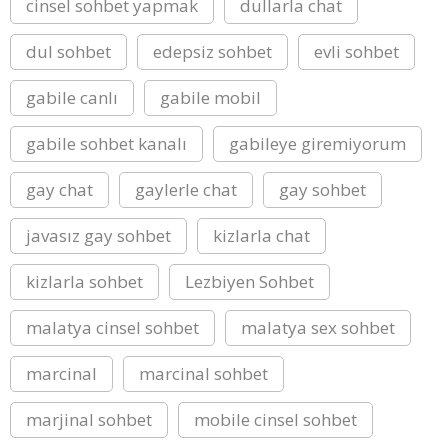
cinsel sohbet yapmak
dullarla chat
dul sohbet
edepsiz sohbet
evli sohbet
gabile canlı
gabile mobil
gabile sohbet kanalı
gabileye giremiyorum
gay chat
gaylerle chat
gay sohbet
javasız gay sohbet
kizlarla chat
kizlarla sohbet
Lezbiyen Sohbet
malatya cinsel sohbet
malatya sex sohbet
marcinal
marcinal sohbet
marjinal sohbet
mobile cinsel sohbet