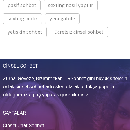
pasif sohbet
sexting nasıl yapılır
sexting nedir
yeni gabile
yetiskin sohbet
ücretsiz cinsel sohbet
CİNSEL SOHBET
Zurna, Geveze, Bizimmekan, TRSohbet gibi büyük sitelerin
ortak cinsel sohbet adresleri olarak oldukça popüler
olduğumuzu giriş yaparak görebilirsiniz.
SAYFALAR
Cinsel Chat Sohbet