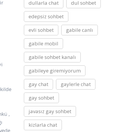
ir
dullarla chat
dul sohbet
edepsiz sohbet
evli sohbet
gabile canlı
gabile mobil
gabile sohbet kanalı
yi
gabileye giremiyorum
gay chat
gaylerle chat
ekilde
gay sohbet
javasız gay sohbet
nkü ,
ı
kizlarla chat
hvede