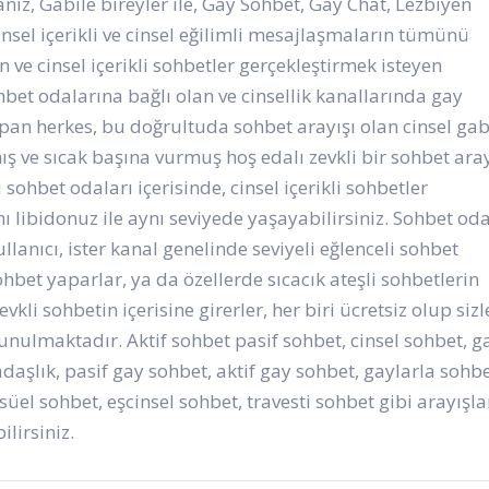
nız, Gabile bireyler ile, Gay Sohbet, Gay Chat, Lezbiyen
insel içerikli ve cinsel eğilimli mesajlaşmaların tümünü
e cinsel içerikli sohbetler gerçekleştirmek isteyen
Sohbet odalarına bağlı olan ve cinsellik kanallarında gay
pan herkes, bu doğrultuda sohbet arayışı olan cinsel gab
ş ve sıcak başına vurmuş hoş edalı zevkli bir sohbet aray
ohbet odaları içerisinde, cinsel içerikli sohbetler
nı libidonuz ile aynı seviyede yaşayabilirsiniz. Sohbet oda
llanıcı, ister kanal genelinde seviyeli eğlenceli sohbet
sohbet yaparlar, ya da özellerde sıcacık ateşli sohbetlerin
vkli sohbetin içerisine girerler, her biri ücretsiz olup sizl
unulmaktadır. Aktif sohbet pasif sohbet, cinsel sohbet, g
adaşlık, pasif gay sohbet, aktif gay sohbet, gaylarla sohbe
süel sohbet, eşcinsel sohbet, travesti sohbet gibi arayışla
lirsiniz.