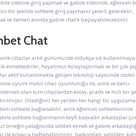
abile sitesine giriş yapmak ve gabile sitesinde, eğlenceli b
siz bir şekilde sohbete giriş yapmanız yeterli gelecektir,
ak ve hemen anında gabile chat’e başlayabileceksiniz.
hbet Chat
ektronik cihazlar artık günümüzde oldukça sık kullanılmaya
ik etmektedirler, hayatımızı kolaylaştırmak ve bir çok şe
lar aktif kullanılmakta gelişen teknoloji sayesinde mobil
sine uyuml mobil cihaz uyumluluğu ile, anlık ve kalıcı
nterneti olan tüm cihazlardan kolay, pratik ve hızlı bir ş
ırılmıştır. Dilediğiniz her yerden her hangi bir uygulama
tam sohbete bağlanabilir, anlık eğlenceli sohbetlerinize
abile sohbete bağlanmanın keyfi başkadır arkadaşlar çü
uz örneğin yatağınızda sohbet etmek ve gabile arkadaşlığ
z ile kolayca bağlanabilirsiniz, balkondan, sahilden, ka