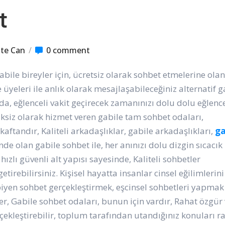
t
te Can
/
0 comment
abile bireyler için, ücretsiz olarak sohbet etmelerine ola
e üyeleri ile anlık olarak mesajlaşabileceğiniz alternatif g
a, eğlenceli vakit geçirecek zamanınızı dolu dolu eğlence
liksiz olarak hizmet veren gabile tam sohbet odaları,
aftandır, Kaliteli arkadaşlıklar, gabile arkadaşlıkları,
ga
inde olan gabile sohbet ile, her anınızı dolu dizgin sıcacık
hızlı güvenli alt yapısı sayesinde, Kaliteli sohbetler
etirebilirsiniz. Kişisel hayatta insanlar cinsel eğilimlerini
iyen sohbet gerçekleştirmek, eşcinsel sohbetleri yapmak
zler, Gabile sohbet odaları, bunun için vardır, Rahat özgür
rçekleştirebilir, toplum tarafından utandığınız konuları r