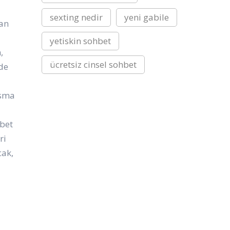
sexting nedir
yeni gabile
man
yetiskin sohbet
,
ücretsiz cinsel sohbet
nde
asma
hbet
ri
cak,