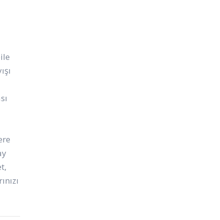
ile
ışı
sı
ere
ay
t,
rınızı