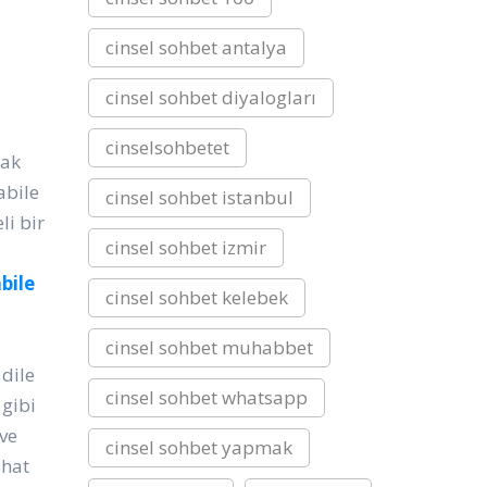
cinsel sohbet antalya
cinsel sohbet diyalogları
cinselsohbetet
nak
abile
cinsel sohbet istanbul
li bir
cinsel sohbet izmir
bile
cinsel sohbet kelebek
cinsel sohbet muhabbet
 dile
cinsel sohbet whatsapp
 gibi
 ve
cinsel sohbet yapmak
ahat