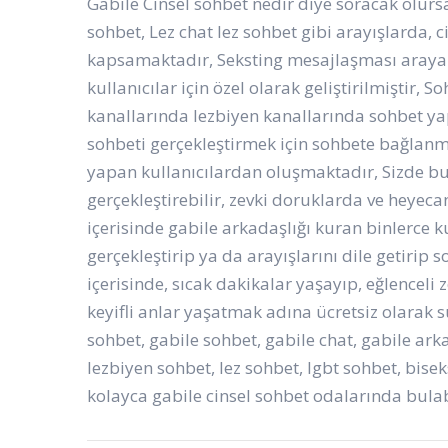
Gabile Cinsel sohbet nedir diye soracak olursa
sohbet, Lez chat lez sohbet gibi arayışlarda, c
kapsamaktadır, Seksting mesajlaşması arayan v
kullanıcılar için özel olarak geliştirilmiştir, 
kanallarında lezbiyen kanallarında sohbet ya
sohbeti gerçekleştirmek için sohbete bağlanmı
yapan kullanıcılardan oluşmaktadır, Sizde bu s
gerçekleştirebilir, zevki doruklarda ve heyeca
içerisinde gabile arkadaşlığı kuran binlerce ku
gerçekleştirip ya da arayışlarını dile getirip 
içerisinde, sıcak dakikalar yaşayıp, eğlenceli ze
keyifli anlar yaşatmak adına ücretsiz olarak s
sohbet, gabile sohbet, gabile chat, gabile ark
lezbiyen sohbet, lez sohbet, lgbt sohbet, bisek
kolayca gabile cinsel sohbet odalarında bulabi