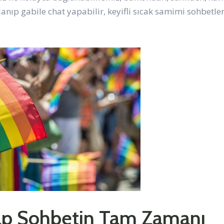
anıp gabile chat yapabilir, keyifli sıcak samimi sohbetler
Yap Sohbetin Tam Zamanı