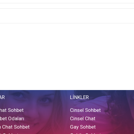
AR
LİNKLER
hat Sohbet
Cinsel Sohbet
bet Odaları
Cinsel Chat
n Chat Sohbet
Gay Sohbet