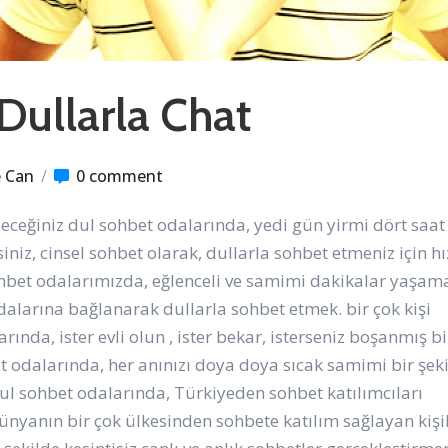
Dullarla Chat
 Can
/
0 comment
leceğiniz dul sohbet odalarında, yedi gün yirmi dört saat
iniz, cinsel sohbet olarak, dullarla sohbet etmeniz için hı
 sohbet odalarımızda, eğlenceli ve samimi dakikalar yaşam
dalarına bağlanarak dullarla sohbet etmek. bir çok kişi
ında, ister evli olun , ister bekar, isterseniz boşanmış bi
et odalarında, her anınızı doya doya sıcak samimi bir şek
 dul sohbet odalarında, Türkiyeden sohbet katılımcıları
ünyanın bir çok ülkesinden sohbete katılım sağlayan kişi