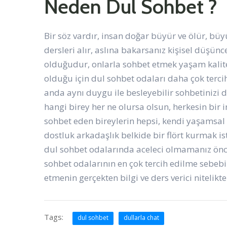
Neden Dul Sohbet ?
Bir söz vardır, insan doğar büyür ve ölür, b
dersleri alır, aslına bakarsanız kişisel düşün
olduğudur, onlarla sohbet etmek yaşam kalites
olduğu için dul sohbet odaları daha çok tercih
anda aynı duygu ile besleyebilir sohbetinizi d
hangi birey her ne olursa olsun, herkesin bi
sohbet eden bireylerin hepsi, kendi yaşamsal s
dostluk arkadaşlık belkide bir flört kurmak ist
dul sohbet odalarında aceleci olmamanız önc
sohbet odalarının en çok tercih edilme sebebi 
etmenin gerçekten bilgi ve ders verici nitelikt
Tags:
dul sohbet
dullarla chat