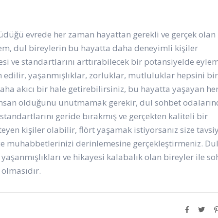
üyüdüğü evrede her zaman hayattan gerekli ve gerçek olan
cem, dul bireylerin bu hayatta daha deneyimli kişiler
i ve standartlarını arttırabilecek bir potansiyelde eyle
 edilir, yaşanmışlıklar, zorluklar, mutluluklar hepsini bir
aha akıcı bir hale getirebilirsiniz, bu hayatta yaşayan he
r insan olduğunu unutmamak gerekir, dul sohbet odaları
tandartlarını geride bırakmış ve gerçekten kaliteli bir
eyen kişiler olabilir, flört yaşamak istiyorsanız size tavs
e muhabbetlerinizi derinlemesine gerçekleştirmeniz. Du
yaşanmışlıkları ve hikayesi kalabalık olan bireyler ile so
e olmasıdır.