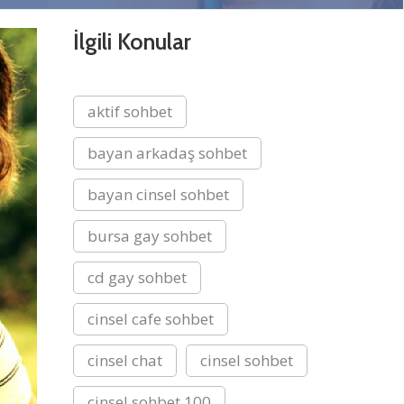
İlgili Konular
aktif sohbet
bayan arkadaş sohbet
bayan cinsel sohbet
bursa gay sohbet
cd gay sohbet
cinsel cafe sohbet
cinsel chat
cinsel sohbet
cinsel sohbet 100