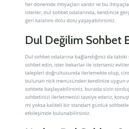
her dönemde ihtiyaçları vardır ve bu ihtiyaçla
isterler, dul sohbet odalarında, kendinize ger
geri kalanını dolu dolu yaşayabilirsiniz.
Dul Değilim Sohbet 
Dul sohbet odalarına bağlandığınız da tabiki s
sohbet edin, ister bekarlar ile isterseniz evlile
talepleri doğrultusunda ilerlemekte olup, cin
bulunan nick menüsünden kendinize uygun ve 
sohbete başlayabilirsiniz, burada sizin sord
sohbetinizi ilerletmenizi tavsiye ederiz, kon
mi yoksa kaliteli bir standart günlük sohbetler
etkileşimde bulunabilirsiniz.