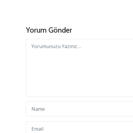
Yorum Gönder