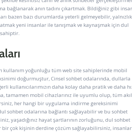
şekilde kesintisiz canlı ve anlık sohbetler gerçekleştirme
a bağlanarak anın tadını çıkartmak. Bildiğiniz gibi insan
ları bazen bazı durumlarda yeterli gelmeyebilir, yalnızlık
en atmak yeni insanlar ile tanışmak ve kaynaşmak için dul
sahiptir.
ları
rın kullanım yoğunluğu tüm web site sahiplerinde mobil
sinimi doğurmuştur, Cinsel sohbet odalarında, dullarla
erli kullanıcılarımızın daha kolay daha pratik ve daha hı
na, tamamen mobil cihazlarınız ile uyumlu olup, tüm akıl
irsiniz, her hangi bir uygulama indirme gereksinimi
 dul sohbet odalarına bağlantı sağlayabilir ve bu sohbet
iniz, yaşadığınız hayat şartlarının zorluğunu, dul sohbet
r bir çok kişinin derdine çözüm sağlayabilirsiniz, insanlar