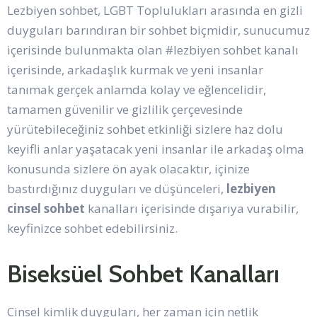
Lezbiyen sohbet, LGBT Toplulukları arasında en gizli
duyguları barındıran bir sohbet biçmidir, sunucumuz
içerisinde bulunmakta olan #lezbiyen sohbet kanalı
içerisinde, arkadaşlık kurmak ve yeni insanlar
tanımak gerçek anlamda kolay ve eğlencelidir,
tamamen güvenilir ve gizlilik çerçevesinde
yürütebileceğiniz sohbet etkinliği sizlere haz dolu
keyifli anlar yaşatacak yeni insanlar ile arkadaş olma
konusunda sizlere ön ayak olacaktır, içinize
bastırdığınız duyguları ve düşünceleri,
lezbiyen
cinsel sohbet
kanalları içerisinde dışarıya vurabilir,
keyfinizce sohbet edebilirsiniz.
Biseksüel Sohbet Kanalları
Cinsel kimlik duyguları, her zaman için netlik