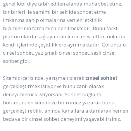
genel lobi diye tabir edilen alanda muhabbet etme,
bir birleri ile samimi bir şekilde sohbet etme
imkanına sahip olmalarına verilen, etkinlik
biçimlerinin tamamına denilmektedir, Bunu farklı
platformlarda sağlayan sitelerde mevcuttur, onlarda
kendi içlerinde çeşitliliklere ayrılmaktadır, Görüntülü
cinsel sohbet, yazışmalı cinsel sohbet, sesli cinsel
sohbet gibi.
Sitemiz içerisinde, yazışmalı olarak
cinsel sohbet
gerçekleştirmek istiyor ve bunu canlı olarak
deneyimlemek istiyorsanı, Sohbet bağlantı
bölümünden kendinize bir rumuz yazarak bunu
gerçekleştirebilir, anında kanallara aktarılarak hemen
bedava bir cinsel sohbet deneyimi yaşayabilirsiniz.