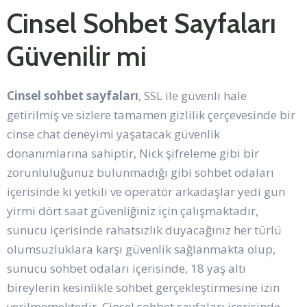
Cinsel Sohbet Sayfaları
Güvenilir mi
Cinsel sohbet sayfaları
, SSL ile güvenli hale
getirilmiş ve sizlere tamamen gizlilik çerçevesinde bir
cinse chat deneyimi yaşatacak güvenlik
donanımlarına sahiptir, Nick şifreleme gibi bir
zorunluluğunuz bulunmadığı gibi sohbet odaları
içerisinde ki yetkili ve operatör arkadaşlar yedi gün
yirmi dört saat güvenliğiniz için çalışmaktadır,
sunucu içerisinde rahatsızlık duyacağınız her türlü
olumsuzluklara karşı güvenlik sağlanmakta olup,
sunucu sohbet odaları içerisinde, 18 yaş altı
bireylerin kesinlikle sohbet gerçekleştirmesine izin
verilmemektedir, Cinsel sohbet sayfaları içerisinde,