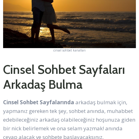
cinsel sohbet kanalları
Cinsel Sohbet Sayfaları
Arkadaş Bulma
Cinsel Sohbet Sayfalarında
arkadaş bulmak için,
yapmanız gereken tek şey, sohbet anında, muhabbet
edebileceğiniz arkadaş olabileceğiniz hoşunuza giden
bir nick belirlemek ve ona selam yazmak! anında
cevap alacak ve sohbete başlayacaksınız,