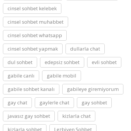
cinsel sohbet kelebek
cinsel sohbet muhabbet
cinsel sohbet whatsapp
cinsel sohbet yapmak
dullarla chat
dul sohbet
edepsiz sohbet
evli sohbet
gabile canlı
gabile mobil
gabile sohbet kanalı
gabileye giremiyorum
gay chat
gaylerle chat
gay sohbet
javasız gay sohbet
kizlarla chat
kizlarla sohbet
Lezbiyen Sohbet