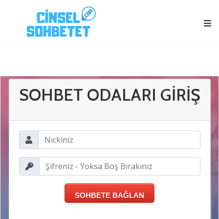
NA
AYFA
AKKIMIZDA
INSEL
SOHBET ODALARI GİRİŞ
HAT
OHBET
ETIŞIM