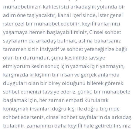
muhabbetinizin kalitesi sizi arkadaşlık yolunda bir
adım öne taşıyacaktır, kanal içerisinde, ister genel
ister özel bir muhabbet edebilir, keyifli anlarınızı
yaşamaya hemen başlayabilirsiniz, Cinsel sohbet
sayfaların da arkadaş bulmak, aslına bakarsanız
tamamen sizin insiyatif ve sohbet yeteneğinize bağlı
olan bir durumdur, şunu kesinlikle tavsiye
etmiyorum kesin sonuç için yazmak için yazmayın,
karşınızda ki kişinin bir insan ve gerçek anlamda
duyguları olan bir birey olduğunu bilerek görerek
sohbet etmenizi tavsiye ederiz, çünkü bir muhabbete
başlamak için, her zaman empati kurularak
konuşmalı insanlar, doğru kişi ile doğru biçimde
sohbet ederseniz, cinsel sohbet sayfaların da arkadaş
bulabilir, zamanınızı daha keyifli hale getirebilirsiniz.