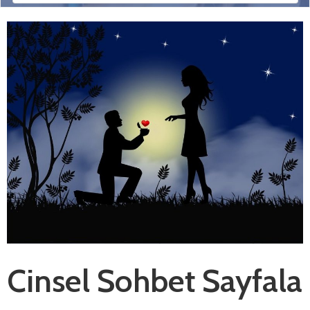
Cinsel Sohbet Sayfala