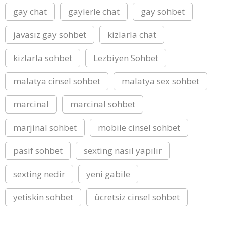
gay chat
gaylerle chat
gay sohbet
javasız gay sohbet
kizlarla chat
kizlarla sohbet
Lezbiyen Sohbet
malatya cinsel sohbet
malatya sex sohbet
marcinal
marcinal sohbet
marjinal sohbet
mobile cinsel sohbet
pasif sohbet
sexting nasıl yapılır
sexting nedir
yeni gabile
yetiskin sohbet
ücretsiz cinsel sohbet