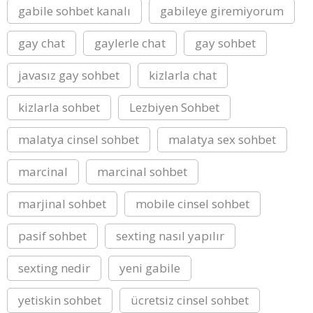
gabile sohbet kanalı
gabileye giremiyorum
gay chat
gaylerle chat
gay sohbet
javasız gay sohbet
kizlarla chat
kizlarla sohbet
Lezbiyen Sohbet
malatya cinsel sohbet
malatya sex sohbet
marcinal
marcinal sohbet
marjinal sohbet
mobile cinsel sohbet
pasif sohbet
sexting nasıl yapılır
sexting nedir
yeni gabile
yetiskin sohbet
ücretsiz cinsel sohbet