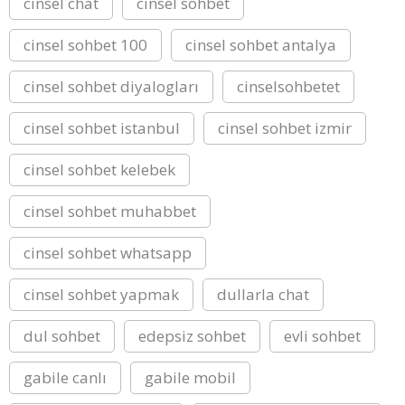
cinsel chat
cinsel sohbet
cinsel sohbet 100
cinsel sohbet antalya
cinsel sohbet diyalogları
cinselsohbetet
cinsel sohbet istanbul
cinsel sohbet izmir
cinsel sohbet kelebek
cinsel sohbet muhabbet
cinsel sohbet whatsapp
cinsel sohbet yapmak
dullarla chat
dul sohbet
edepsiz sohbet
evli sohbet
gabile canlı
gabile mobil