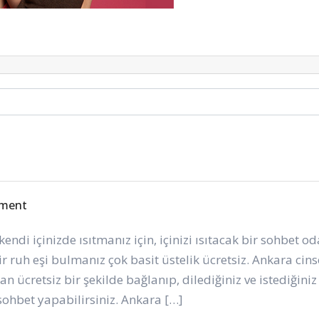
ment
di içinizde ısıtmanız için, içinizi ısıtacak bir sohbet od
r ruh eşi bulmanız çok basit üstelik ücretsiz. Ankara cins
ücretsiz bir şekilde bağlanıp, dilediğiniz ve istediğiniz
 sohbet yapabilirsiniz. Ankara […]