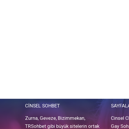
CİNSEL SOHBET
SAYFAL
Zurna, Geveze, Bizimmekan,
Cinsel C
TRSohbet gibi büyük sitelerin ortak
Gay Soh