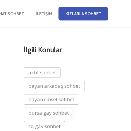
CHAT SOHBET
İLETIŞIM
KIZLARLA SOHBET
İlgili Konular
aktif sohbet
bayan arkadaş sohbet
bayan cinsel sohbet
bursa gay sohbet
cd gay sohbet